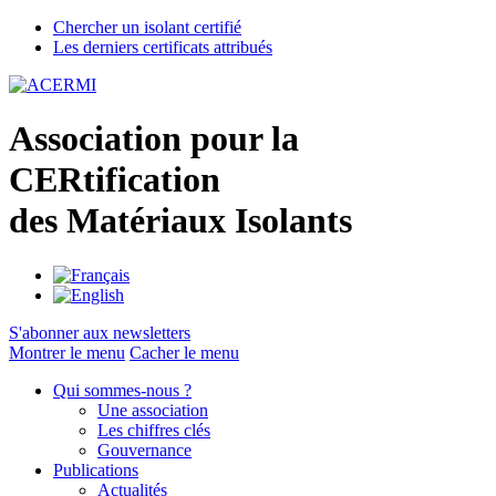
Chercher un isolant certifié
Les derniers certificats attribués
A
ssociation pour la
CER
tification
des
M
atériaux
I
solants
S'abonner aux newsletters
Montrer le menu
Cacher le menu
Qui sommes-nous ?
Une association
Les chiffres clés
Gouvernance
Publications
Actualités