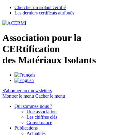
Chercher un isolant certifié
Les derniers certificats attribués
A
ssociation pour la
CER
tification
des
M
atériaux
I
solants
S'abonner aux newsletters
Montrer le menu
Cacher le menu
Qui sommes-nous ?
Une association
Les chiffres clés
Gouvernance
Publications
Actualités