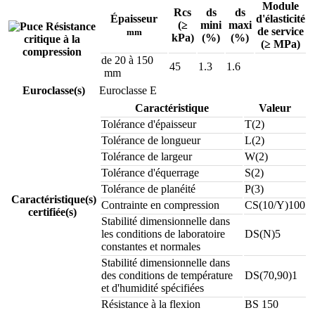
Module
Rcs
ds
ds
Épaisseur
d'élasticité
(≥
mini
maxi
Résistance
de service
mm
kPa)
(%)
(%)
critique à la
(≥ MPa)
compression
de 20 à 150
45
1.3
1.6
mm
Euroclasse(s)
Euroclasse E
Caractéristique
Valeur
Tolérance d'épaisseur
T(2)
Tolérance de longueur
L(2)
Tolérance de largeur
W(2)
Tolérance d'équerrage
S(2)
Tolérance de planéité
P(3)
Caractéristique(s)
Contrainte en compression
CS(10/Y)100
certifiée(s)
Stabilité dimensionnelle dans
les conditions de laboratoire
DS(N)5
constantes et normales
Stabilité dimensionnelle dans
des conditions de température
DS(70,90)1
et d'humidité spécifiées
Résistance à la flexion
BS 150