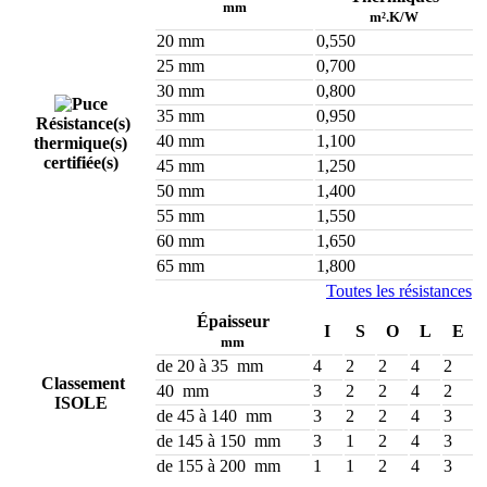
mm
m².K/W
20 mm
0,550
25 mm
0,700
30 mm
0,800
35 mm
0,950
Résistance(s)
40 mm
1,100
thermique(s)
certifiée(s)
45 mm
1,250
50 mm
1,400
55 mm
1,550
60 mm
1,650
65 mm
1,800
Toutes les résistances
Épaisseur
I
S
O
L
E
mm
de 20 à 35 mm
4
2
2
4
2
Classement
40 mm
3
2
2
4
2
ISOLE
de 45 à 140 mm
3
2
2
4
3
de 145 à 150 mm
3
1
2
4
3
de 155 à 200 mm
1
1
2
4
3