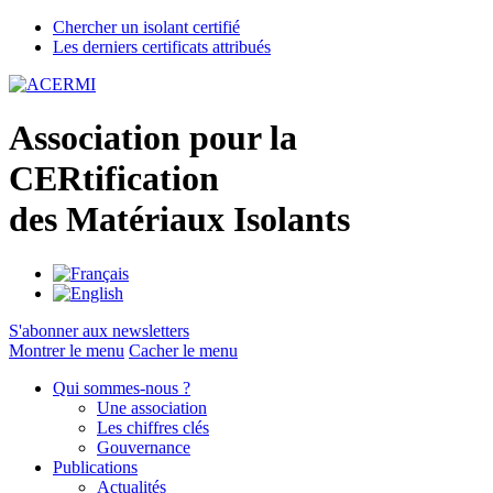
Chercher un isolant certifié
Les derniers certificats attribués
A
ssociation pour la
CER
tification
des
M
atériaux
I
solants
S'abonner aux newsletters
Montrer le menu
Cacher le menu
Qui sommes-nous ?
Une association
Les chiffres clés
Gouvernance
Publications
Actualités