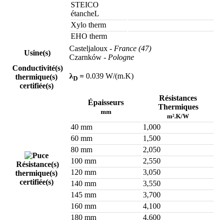
STEICO
étancheL
Xylo therm
EHO therm
Casteljaloux
- France (47)
Usine(s)
Czarnków
- Pologne
Conductivité(s)
λ
=
0.039 W/(m.K)
thermique(s)
D
certifiée(s)
Résistances
Épaisseurs
Thermiques
mm
m².K/W
40 mm
1,000
60 mm
1,500
80 mm
2,050
100 mm
2,550
Résistance(s)
120 mm
3,050
thermique(s)
certifiée(s)
140 mm
3,550
145 mm
3,700
160 mm
4,100
180 mm
4,600