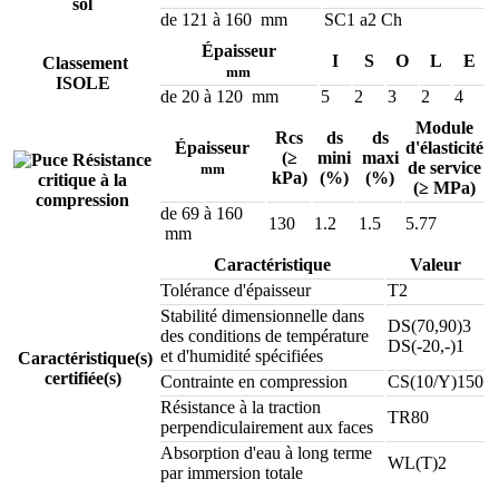
sol
de 121 à 160 mm
SC1 a2 Ch
Épaisseur
I
S
O
L
E
Classement
mm
ISOLE
de 20 à 120 mm
5
2
3
2
4
Module
Rcs
ds
ds
Épaisseur
d'élasticité
(≥
mini
maxi
Résistance
de service
mm
kPa)
(%)
(%)
critique à la
(≥ MPa)
compression
de 69 à 160
130
1.2
1.5
5.77
mm
Caractéristique
Valeur
Tolérance d'épaisseur
T2
Stabilité dimensionnelle dans
DS(70,90)3
des conditions de température
DS(-20,-)1
et d'humidité spécifiées
Caractéristique(s)
certifiée(s)
Contrainte en compression
CS(10/Y)150
Résistance à la traction
TR80
perpendiculairement aux faces
Absorption d'eau à long terme
WL(T)2
par immersion totale