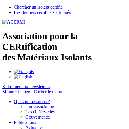
Chercher un isolant certifié
Les derniers certificats attribués
A
ssociation pour la
CER
tification
des
M
atériaux
I
solants
S'abonner aux newsletters
Montrer le menu
Cacher le menu
Qui sommes-nous ?
Une association
Les chiffres clés
Gouvernance
Publications
Actualités