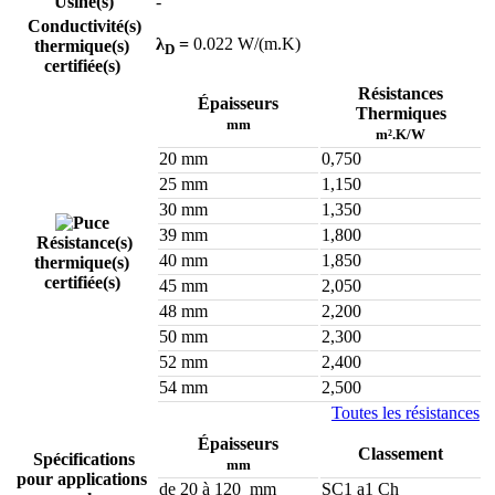
Usine(s)
-
Conductivité(s)
λ
=
0.022 W/(m.K)
thermique(s)
D
certifiée(s)
Résistances
Épaisseurs
Thermiques
mm
m².K/W
20 mm
0,750
25 mm
1,150
30 mm
1,350
39 mm
1,800
Résistance(s)
40 mm
1,850
thermique(s)
certifiée(s)
45 mm
2,050
48 mm
2,200
50 mm
2,300
52 mm
2,400
54 mm
2,500
Toutes les résistances
Épaisseurs
Classement
Spécifications
mm
pour applications
de 20 à 120 mm
SC1 a1 Ch