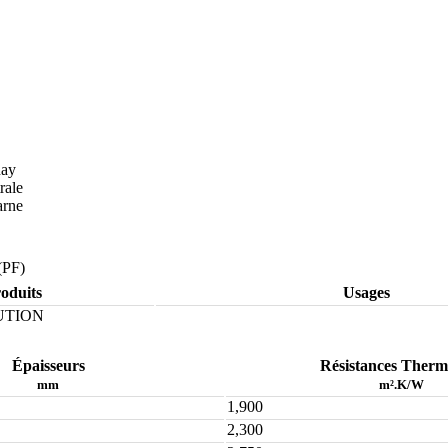
nay
rale
arne
(PF)
oduits
Usages
UTION
Épaisseurs
Résistances Therm
mm
m².K/W
1,900
2,300