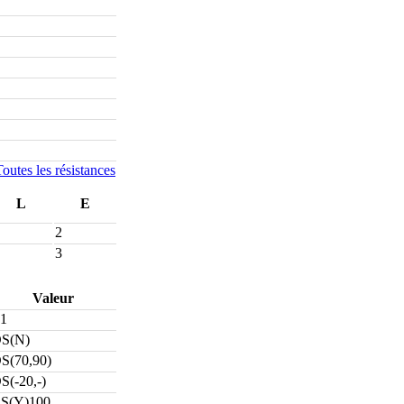
Toutes les résistances
L
E
2
3
Valeur
1
S(N)
S(70,90)
S(-20,-)
S(Y)100