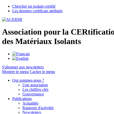
Chercher un isolant certifié
Les derniers certificats attribués
A
ssociation pour la
CER
tificati
des
M
atériaux
I
solants
S'abonner aux newsletters
Montrer le menu
Cacher le menu
Qui sommes-nous ?
Une association
Les chiffres clés
Gouvernance
Publications
Actualités
Rapports d'activités
Newsletters