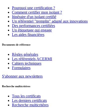
Pourquoi une certification ?
Comment certifier mon isolant ?
Itinéraire d'un isolant certifié
Un référentiel "tremplin" adapté aux innovations
Des performances certifiées
Un étiquetage qui engage
Les aides financières
Documents de référence
Règles générales
Les référentiels ACERMI
Cahiers techniques
Formulaires
S'abonner aux newsletters
Recherche multicritères
Tous les certificats
Les derniers certificats
Recherche multicritères