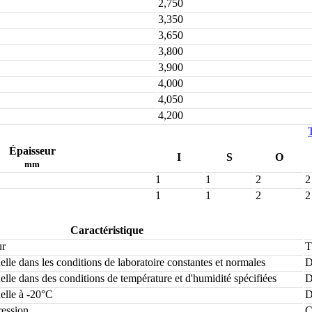
2,750
3,350
3,650
3,800
3,900
4,000
4,050
4,200
Épaisseur
I
S
O
mm
1
1
2
2
1
1
2
2
Caractéristique
ur
T
elle dans les conditions de laboratoire constantes et normales
D
elle dans des conditions de température et d'humidité spécifiées
D
elle à -20°C
D
ression
C