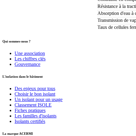
Résistance à la trac
Absorption d'eau à c
Transmission de vap
Taux de cellules fe
Qui sommes-nous ?
Une association
Les chiffres clés
Gouvernance
L'isolation dans le bâtiment
Des enjeux pour tous
Choisir le bon isolant
Un isolant pour un usage
Classement ISOLE
Fiches pratiques
Les familles d'isolants
Isolants certifiés
La marque ACERMI