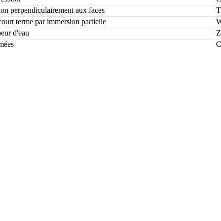
tion perpendiculairement aux faces
T
ourt terme par immersion partielle
eur d'eau
Z
rmées