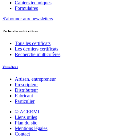
Cahiers techniques
Formulaires
S'abonner aux newsletters
Recherche multicritères
Tous les certificats
Les derniers certificats
Recherche multicritères
Vous êtes :
Artisan, entrepreneur
Prescripteur
Distributeur
Fabricant
Particulier
© ACERMI
Liens utiles
Plan du site
Mentions légales
Contact