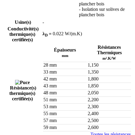
plancher bois
- Isolation sur solives de
plancher bois
Usine(s)
-
Conductivité(s)
λ
=
0.022 W/(m.K)
thermique(s)
D
certifiée(s)
Résistances
Épaisseurs
Thermiques
mm
m².K/W
28 mm
1,150
33 mm
1,350
42 mm
1,800
43 mm
1,850
Résistance(s)
48 mm
2,050
thermique(s)
certifiée(s)
51 mm
2,200
53 mm
2,300
55 mm
2,400
57 mm
2,500
59 mm
2,600
Toutes les résistances