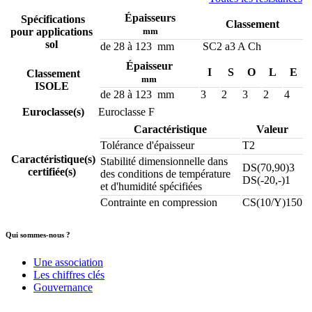
Épaisseurs
Spécifications
Classement
pour applications
mm
sol
de 28 à 123 mm
SC2 a3 A Ch
Épaisseur
I
S
O
L
E
Classement
mm
ISOLE
de 28 à 123 mm
3
2
3
2
4
Euroclasse(s)
Euroclasse F
Caractéristique
Valeur
Tolérance d'épaisseur
T2
Caractéristique(s)
Stabilité dimensionnelle dans
DS(70,90)3
certifiée(s)
des conditions de température
DS(-20,-)1
et d'humidité spécifiées
Contrainte en compression
CS(10/Y)150
Qui sommes-nous ?
Une association
Les chiffres clés
Gouvernance