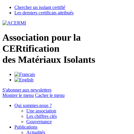
Chercher un isolant certifié
Les derniers certificats attribués
A
ssociation pour la
CER
tification
des
M
atériaux
I
solants
S'abonner aux newsletters
Montrer le menu
Cacher le menu
Qui sommes-nous ?
Une association
Les chiffres clés
Gouvernance
Publications
Actualités