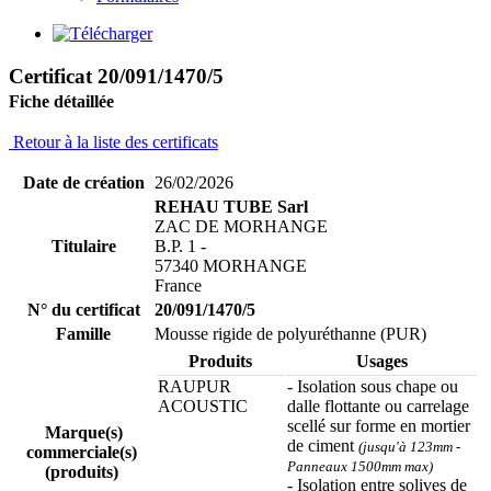
Certificat 20/091/1470/5
Fiche détaillée
Retour à la liste des certificats
Date de création
26/02/2026
REHAU TUBE Sarl
ZAC DE MORHANGE
Titulaire
B.P. 1 -
57340 MORHANGE
France
N° du certificat
20/091/1470/5
Famille
Mousse rigide de polyuréthanne (PUR)
Produits
Usages
RAUPUR
- Isolation sous chape ou
ACOUSTIC
dalle flottante ou carrelage
scellé sur forme en mortier
Marque(s)
de ciment
(jusqu'à 123mm -
commerciale(s)
Panneaux 1500mm max)
(produits)
- Isolation entre solives de