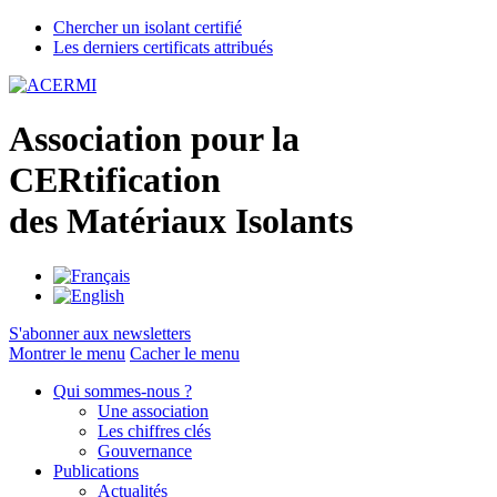
Chercher un isolant certifié
Les derniers certificats attribués
A
ssociation pour la
CER
tification
des
M
atériaux
I
solants
S'abonner aux newsletters
Montrer le menu
Cacher le menu
Qui sommes-nous ?
Une association
Les chiffres clés
Gouvernance
Publications
Actualités