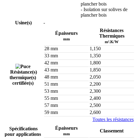
plancher bois
- Isolation sur solives de
plancher bois
Usine(s)
-
Résistances
Épaisseurs
Thermiques
mm
m².K/W
28 mm
1,150
33 mm
1,350
42 mm
1,800
43 mm
1,850
Résistance(s)
48 mm
2,050
thermique(s)
certifiée(s)
51 mm
2,200
53 mm
2,300
55 mm
2,400
57 mm
2,500
59 mm
2,600
Toutes les résistances
Épaisseurs
Spécifications
Classement
pour applications
mm