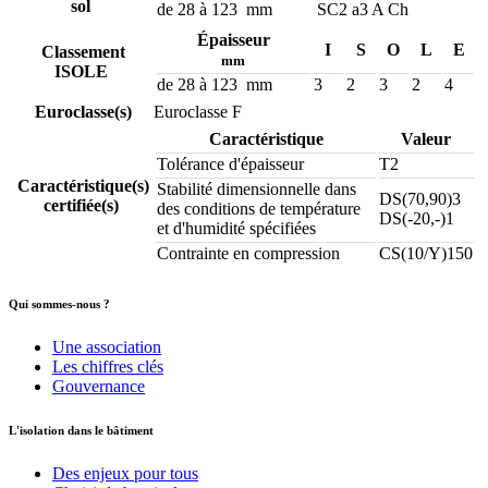
sol
de 28 à 123 mm
SC2 a3 A Ch
Épaisseur
I
S
O
L
E
Classement
mm
ISOLE
de 28 à 123 mm
3
2
3
2
4
Euroclasse(s)
Euroclasse F
Caractéristique
Valeur
Tolérance d'épaisseur
T2
Caractéristique(s)
Stabilité dimensionnelle dans
DS(70,90)3
certifiée(s)
des conditions de température
DS(-20,-)1
et d'humidité spécifiées
Contrainte en compression
CS(10/Y)150
Qui sommes-nous ?
Une association
Les chiffres clés
Gouvernance
L'isolation dans le bâtiment
Des enjeux pour tous