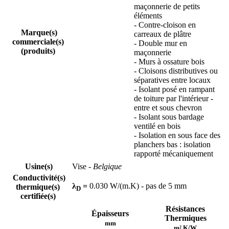
maçonnerie de petits
éléments
- Contre-cloison en
Marque(s)
carreaux de plâtre
commerciale(s)
- Double mur en
(produits)
maçonnerie
- Murs à ossature bois
- Cloisons distributives ou
séparatives entre locaux
- Isolant posé en rampant
de toiture par l'intérieur -
entre et sous chevron
- Isolant sous bardage
ventilé en bois
- Isolation en sous face des
planchers bas : isolation
rapporté mécaniquement
Usine(s)
Vise
- Belgique
Conductivité(s)
λ
=
0.030 W/(m.K) - pas de 5 mm
thermique(s)
D
certifiée(s)
Résistances
Épaisseurs
Thermiques
mm
m².K/W