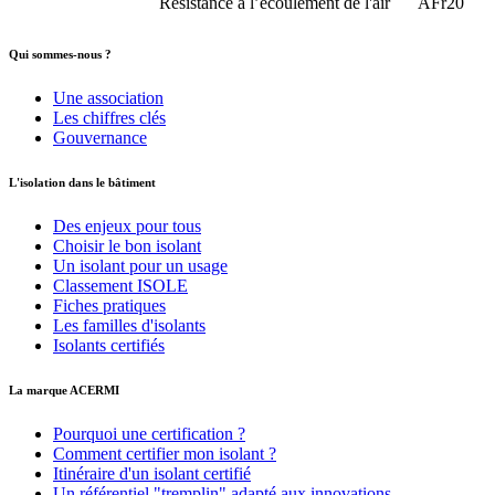
Résistance à l’écoulement de l'air
AFr20
Qui sommes-nous ?
Une association
Les chiffres clés
Gouvernance
L'isolation dans le bâtiment
Des enjeux pour tous
Choisir le bon isolant
Un isolant pour un usage
Classement ISOLE
Fiches pratiques
Les familles d'isolants
Isolants certifiés
La marque ACERMI
Pourquoi une certification ?
Comment certifier mon isolant ?
Itinéraire d'un isolant certifié
Un référentiel "tremplin" adapté aux innovations