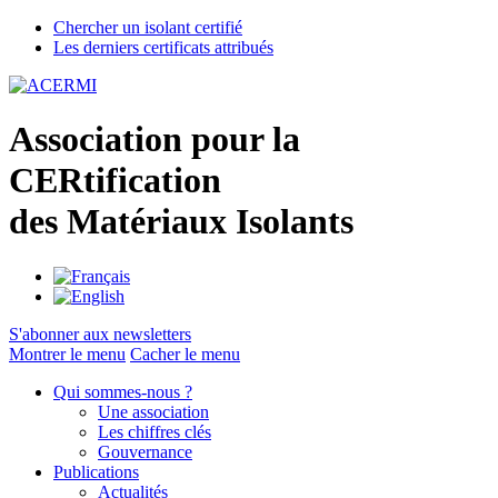
Chercher un isolant certifié
Les derniers certificats attribués
A
ssociation pour la
CER
tification
des
M
atériaux
I
solants
S'abonner aux newsletters
Montrer le menu
Cacher le menu
Qui sommes-nous ?
Une association
Les chiffres clés
Gouvernance
Publications
Actualités