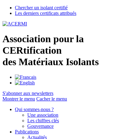
Chercher un isolant certifié
Les derniers certificats attribués
A
ssociation pour la
CER
tification
des
M
atériaux
I
solants
S'abonner aux newsletters
Montrer le menu
Cacher le menu
Qui sommes-nous ?
Une association
Les chiffres clés
Gouvernance
Publications
Actualités