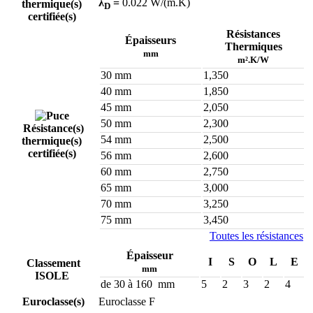
λ
=
0.022 W/(m.K)
thermique(s)
D
certifiée(s)
Résistances
Épaisseurs
Thermiques
mm
m².K/W
30 mm
1,350
40 mm
1,850
45 mm
2,050
50 mm
2,300
Résistance(s)
54 mm
2,500
thermique(s)
certifiée(s)
56 mm
2,600
60 mm
2,750
65 mm
3,000
70 mm
3,250
75 mm
3,450
Toutes les résistances
Épaisseur
I
S
O
L
E
Classement
mm
ISOLE
de 30 à 160 mm
5
2
3
2
4
Euroclasse(s)
Euroclasse F