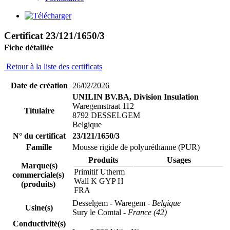
Certificat 23/121/1650/3
Fiche détaillée
Retour à la liste des certificats
Date de création
26/02/2026
UNILIN BV.BA, Division Insulation
Waregemstraat 112
Titulaire
8792 DESSELGEM
Belgique
N° du certificat
23/121/1650/3
Famille
Mousse rigide de polyuréthanne (PUR)
Produits
Usages
Marque(s)
Primitif Utherm
commerciale(s)
Wall K GYP H
(produits)
FRA
Desselgem - Waregem
- Belgique
Usine(s)
Sury le Comtal
- France (42)
Conductivité(s)