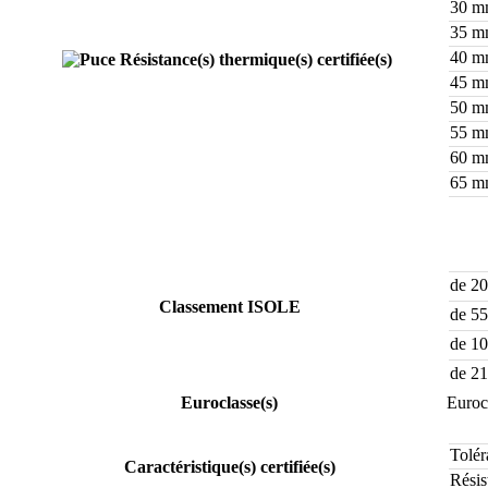
30 
35 
40 
Résistance(s) thermique(s) certifiée(s)
45 
50 
55 
60 
65 
de 2
Classement ISOLE
de 5
de 1
de 2
Euroclasse(s)
Euroc
Tolér
Caractéristique(s) certifiée(s)
Résis