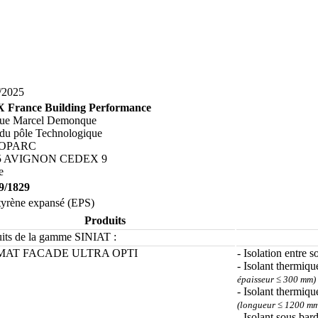
/2025
 France Building Performance
rue Marcel Demonque
du pôle Technologique
OPARC
5 AVIGNON CEDEX 9
e
9/1829
tyrène expansé (EPS)
Produits
its de la gamme SINIAT :
MAT FACADE ULTRA OPTI
- Isolation entre s
- Isolant thermiqu
épaisseur ≤ 300 mm)
- Isolant thermiqu
(longueur ≤ 1200 mm
- Isolant sous bar