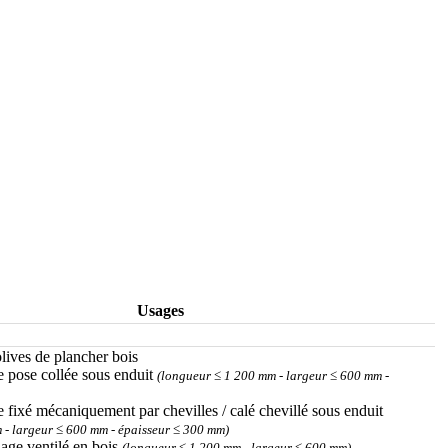
Usages
olives de plancher bois
e pose collée sous enduit
(longueur ≤ 1 200 mm - largeur ≤ 600 mm -
e fixé mécaniquement par chevilles / calé chevillé sous enduit
 - largeur ≤ 600 mm - épaisseur ≤ 300 mm)
dage ventilé en bois
(longueur ≤ 1 200 mm - largeur ≤ 600 mm)