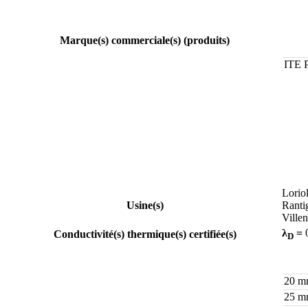
Marque(s) commerciale(s) (produits)
ITE 
Lorio
Usine(s)
Rant
Ville
λ
=
0
Conductivité(s) thermique(s) certifiée(s)
D
20 
25 