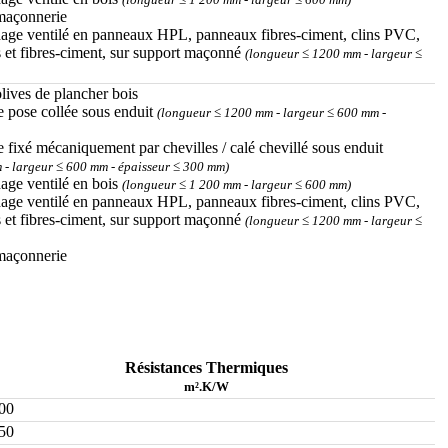
maçonnerie
rdage ventilé en panneaux HPL, panneaux fibres-ciment, clins PVC,
s et fibres-ciment, sur support maçonné
(longueur ≤ 1200 mm - largeur ≤
olives de plancher bois
e pose collée sous enduit
(longueur ≤ 1200 mm - largeur ≤ 600 mm -
e fixé mécaniquement par chevilles / calé chevillé sous enduit
 - largeur ≤ 600 mm - épaisseur ≤ 300 mm)
dage ventilé en bois
(longueur ≤ 1 200 mm - largeur ≤ 600 mm)
rdage ventilé en panneaux HPL, panneaux fibres-ciment, clins PVC,
s et fibres-ciment, sur support maçonné
(longueur ≤ 1200 mm - largeur ≤
maçonnerie
Résistances Thermiques
m².K/W
00
50