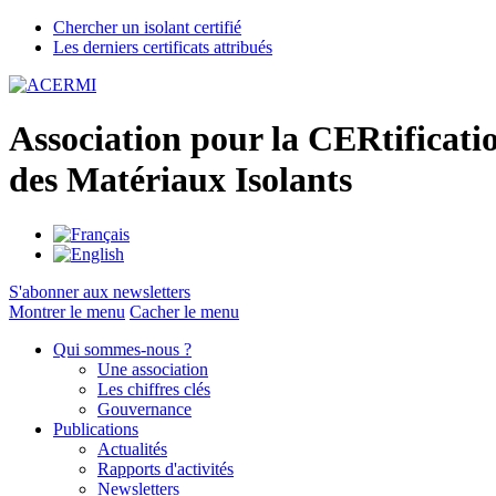
Chercher un isolant certifié
Les derniers certificats attribués
A
ssociation pour la
CER
tificati
des
M
atériaux
I
solants
S'abonner aux newsletters
Montrer le menu
Cacher le menu
Qui sommes-nous ?
Une association
Les chiffres clés
Gouvernance
Publications
Actualités
Rapports d'activités
Newsletters