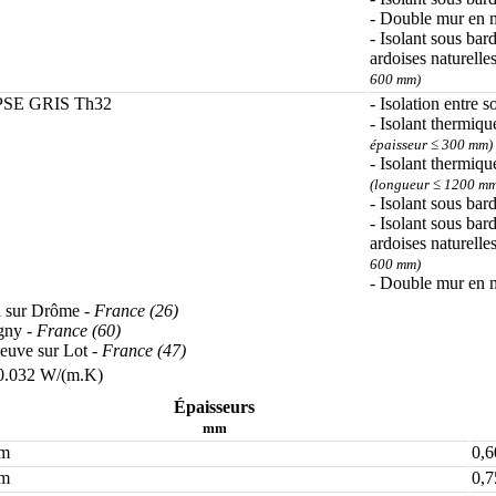
- Double mur en 
- Isolant sous ba
ardoises naturelle
600 mm)
PSE GRIS Th32
- Isolation entre s
- Isolant thermiqu
épaisseur ≤ 300 mm)
- Isolant thermiqu
(longueur ≤ 1200 mm
- Isolant sous bar
- Isolant sous ba
ardoises naturelle
600 mm)
- Double mur en 
l sur Drôme
- France (26)
igny
- France (60)
neuve sur Lot
- France (47)
.032 W/(m.K)
Épaisseurs
mm
mm
0,6
mm
0,7