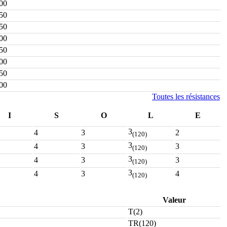
00
50
50
00
50
00
50
00
Toutes les résistances
I
S
O
L
E
3
4
3
2
(120)
3
4
3
3
(120)
3
4
3
3
(120)
3
4
3
4
(120)
Valeur
T(2)
TR(120)