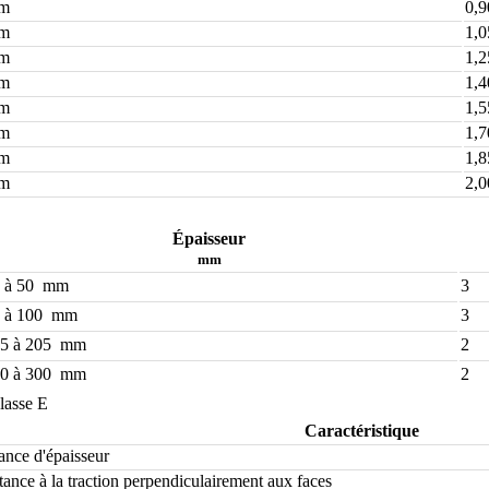
mm
0,9
mm
1,0
mm
1,2
mm
1,4
mm
1,5
mm
1,7
mm
1,8
mm
2,0
Épaisseur
mm
0 à 50 mm
3
5 à 100 mm
3
05 à 205 mm
2
10 à 300 mm
2
lasse E
Caractéristique
ance d'épaisseur
tance à la traction perpendiculairement aux faces